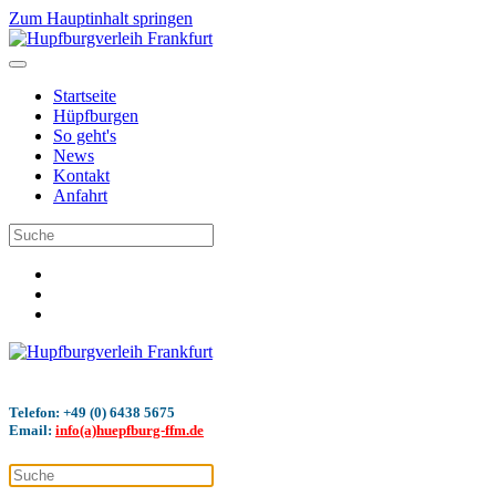
Zum Hauptinhalt springen
Startseite
Hüpfburgen
So geht's
News
Kontakt
Anfahrt
Telefon: +49 (0) 6438 5675
Email:
info(a)huepfburg-ffm.de