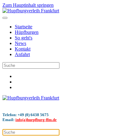
Zum Hauptinhalt springen
Startseite
Hüpfburgen
So geht's
News
Kontakt
Anfahrt
Telefon: +49 (0) 6438 5675
Email:
info(a)huepfburg-ffm.de