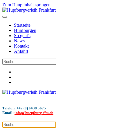
Zum Hauptinhalt springen
Startseite
Hüpfburgen
So geht's
News
Kontakt
Anfahrt
Telefon: +49 (0) 6438 5675
Email:
info(a)huepfburg-ffm.de